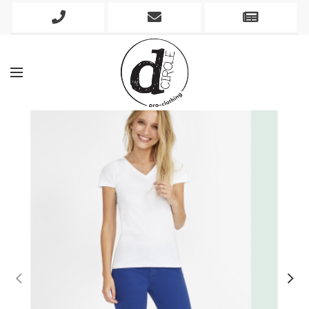
Phone
Mobile
Newslett
Icon
Icon
Icon