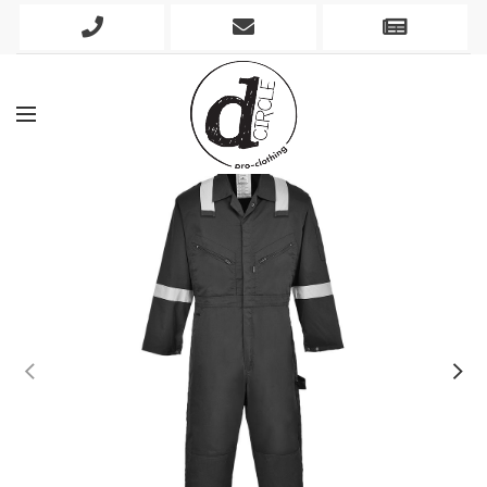
Phone
Mobile
Newslett
Icon
Icon
Icon