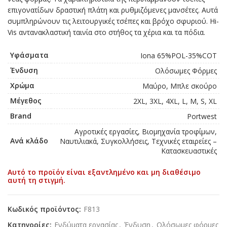
επιγονατίδων δραστική πλάτη και ρυθμιζόμενες μανσέτες. Αυτά
συμπληρώνουν τις λειτουργικές τσέπες και βρόχο σφυριού. Hi-
Vis αντανακλαστική ταινία στο στήθος τα χέρια και τα πόδια.
Υφάσματα
Iona 65%POL-35%COT
Ένδυση
Ολόσωμες Φόρμες
Χρώμα
Μαύρο, Μπλε σκούρο
Μέγεθος
2XL, 3XL, 4XL, L, M, S, XL
Brand
Portwest
Αγροτικές εργασίες, Βιομηχανία τροφίμων,
Ανά κλάδο
Ναυτιλιακά, Συγκολλήσεις, Τεχνικές εταιρείες –
Κατασκευαστικές
Αυτό το προϊόν είναι εξαντλημένο και μη διαθέσιμο
αυτή τη στιγμή.
Κωδικός προϊόντος:
F813
Κατηγορίες:
Ενδύματα εργασίας
,
Ένδυση
,
Ολόσωμες φόρμες