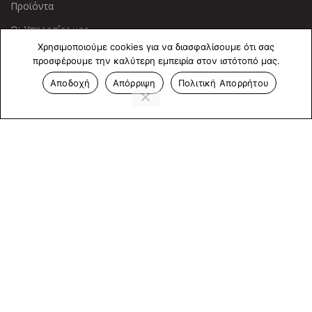
Προϊόντα
Οι Υπηρεσίες μας
Χρησιμοποιούμε cookies για να διασφαλίσουμε ότι σας
προσφέρουμε την καλύτερη εμπειρία στον ιστότοπό μας.
ΠΛΗΡΟΦΟΡΙΕΣ
Αποδοχή
Απόρριψη
Πολιτική Απορρήτου
Πολιτική Απορρήτου
Cookies
Επικοινωνία
ΕΠΙΚΟΙΝΩΝΊΑ
Άντερσεν 12, Αθήνα 115 25
+30 210 2 207 853
info@dcircle.gr
Copyright © 2022 Dcircle. All Rights Reserved.
Web Design &