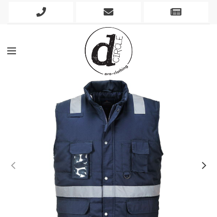
Phone
Mobile
Newslett
Icon
Icon
Icon