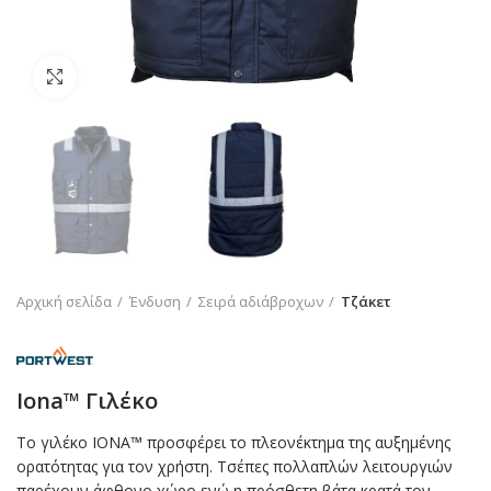
Click to enlarge
Αρχική σελίδα
Ένδυση
Σειρά αδιάβροχων
Τζάκετ
Iona™ Γιλέκο
Το γιλέκο ΙΟΝΑ™ προσφέρει το πλεονέκτημα της αυξημένης
ορατότητας για τον χρήστη. Τσέπες πολλαπλών λειτουργιών
παρέχουν άφθονο χώρο ενώ η πρόσθετη βάτα κρατά τον