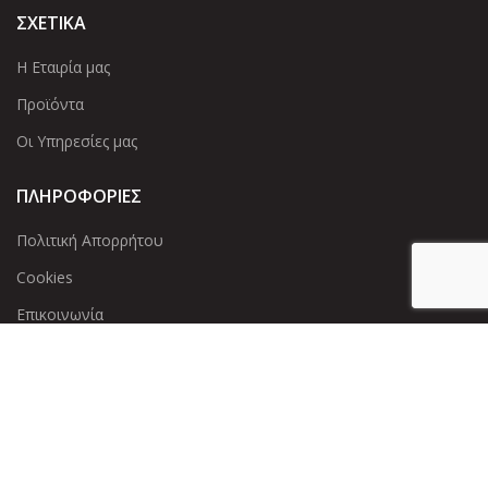
ΣΧΕΤΙΚΑ
Η Εταιρία μας
Προϊόντα
Οι Υπηρεσίες μας
ΠΛΗΡΟΦΟΡΙΕΣ
Πολιτική Απορρήτου
Cookies
Επικοινωνία
ΕΠΙΚΟΙΝΩΝΊΑ
Άντερσεν 12, Αθήνα 115 25
+30 210 2 207 853
info@dcircle.gr