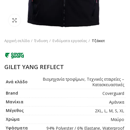
Click to enlarge
Αρχική σελίδα
Ένδυση
Ενδύματα εργασίας
Τζάκετ
GILET YANG REFLECT
Βιομηχανία τροφίμων, Τεχνικές εταιρείες –
Ανά κλάδο
Κατασκευαστικές
Brand
Coverguard
Μανίκια
Αμάνικα
Μέγεθος
2XL, L, M, S, XL
Χρώμα
Μαύρο
Υφάσματα
94% Polyester / 6% Elastane, Waterproof