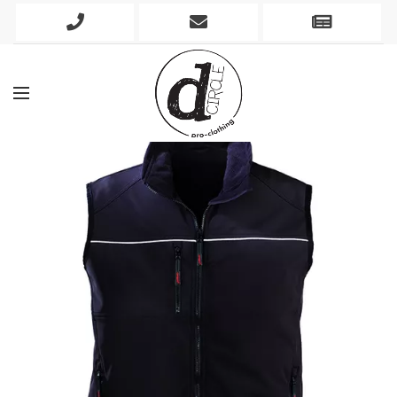
Phone
Mobile
Newslett
Icon
Icon
Icon