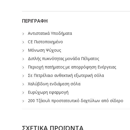
ΠΕΡΙΓΡΑΦΉ
Αντιστατικά Υποδήματα
CE Πιστοποιημένο
Μόνωση Ψύχους
Διπλής πυκνότητας μονάδα Πέλματος
Περιοχή πατήματος με απορρόφηση Ενέργειας
Σε Πετρέλαιο ανθεκτική εξωτερική σόλα
Χαλύβδινη ενδιάμεση σόλα
Ευρύχωρη εφαρμογή
200 Τζάουλ προστατευτικό δαχτύλων από σίδερο
Ανθεκτική στη Θερμοκρασία Εξωτερική Σόλα – 300
Αντιολισθητική Σόλα (SRC)
DESMA
ΣΧΕΤΙΚΆ ΠΡΟΪΌΝΤΑ