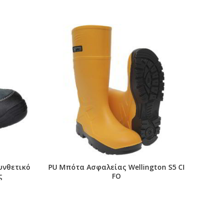
Συνθετικό
PU Μπότα Ασφαλείας Wellington S5 CI
Stee
ς
FO