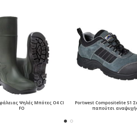
τερική σόλα από καουτσούκ
φάλειας Ψηλές Μπότες O4 CI
Portwest Compositelite S1 
FO
παπούτσι αναψυχή