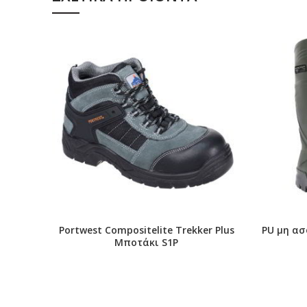
Αναπνέον και Υγροαπωθητικό Ύφασμα
Αντιολισθητική ανθεκτική σε λάδια και καύσιμα εξω
TPU κάλυμμα κατά των γρατζουνιών
Αποψιλωμένο δέρμα στο πάνω μέρος
Θερμομόνωση
Portwest Compositelite Trekker Plus
PU μη ασ
Μποτάκι S1P