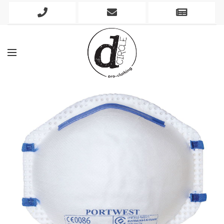
Phone
Mobile
Newslett
Icon
Icon
Icon