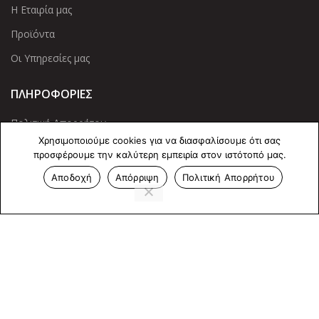
Η Εταιρία μας
Προϊόντα
Οι Υπηρεσίες μας
ΠΛΗΡΟΦΟΡΙΕΣ
Πολιτική Απορρήτου
Χρησιμοποιούμε cookies για να διασφαλίσουμε ότι σας
Cookies
προσφέρουμε την καλύτερη εμπειρία στον ιστότοπό μας.
Επικοινωνία
Αποδοχή
Απόρριψη
Πολιτική Απορρήτου
ΕΠΙΚΟΙΝΩΝΊΑ
Άντερσεν 12, Αθήνα 115 25
+30 210 2 207 853
info@dcircle.gr