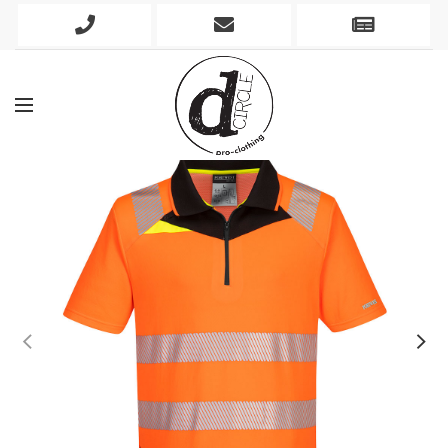
Phone
Mobile
Newslett
Icon
Icon
Icon