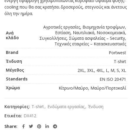
ενεργή εφαρμογή χρησιμοποιώντας κορυφαίο ύφασμα ψύξης-
cooling που θα σας κρατήσει δροσερούς, στεγνούς και άνετους
όλη την ημέρα.
Αγροτικές εργασίες, Βιομηχανία τροφίμων,
Εστίαση, Ναυτιλιακά, Νοσοκομειακά,
Ανά
κλάδο
Συγκολλήσεις, Σώματα ασφαλείας – Security,
Τεχνικές εταιρείες – Κατασκευαστικές
Brand
Portwest
Ένδυση
T-shirt
Μέγεθος
2XL, 3XL, 4XL, L, M, S, XL
Standards
EN ISO 20471
Χρώμα
Κίτρινο/Μαύρο, Μαύρο/Πορτοκαλί
Κατηγορίες:
T-shirt
,
Ενδύματα εργασίας
,
Ένδυση
Ετικέτα:
DX412
Share