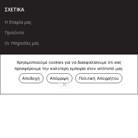
ΣΧΕΤΙΚΑ
Η Εταιρία μας
Προϊόντα
Οι Υπηρεσίες μας
ΠΛΗΡΟΦΟΡΙΕΣ
Χρησιμοποιούμε cookies για να διασφαλίσουμε ότι σας
προσφέρουμε την καλύτερη εμπειρία στον ιστότοπό μας.
Πολιτική Απορρήτου
Αποδοχή
Απόρριψη
Πολιτική Απορρήτου
Cookies
Επικοινωνία
ΕΠΙΚΟΙΝΩΝΊΑ
Άντερσεν 12, Αθήνα 115 25
+30 210 2 207 853