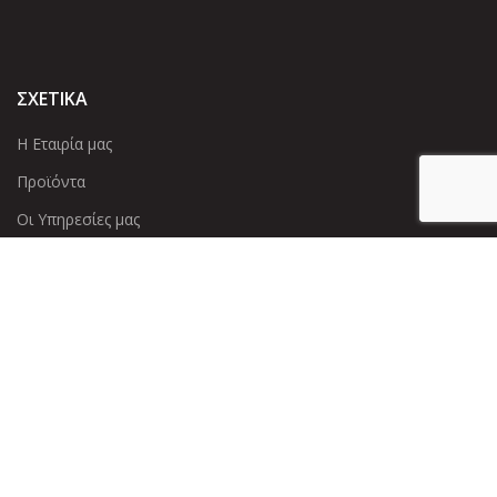
ΣΧΕΤΙΚΑ
Η Εταιρία μας
Προϊόντα
Οι Υπηρεσίες μας
ΠΛΗΡΟΦΟΡΙΕΣ
Πολιτική Απορρήτου
Cookies
Επικοινωνία
ΕΠΙΚΟΙΝΩΝΊΑ
Άντερσεν 12, Αθήνα 115 25