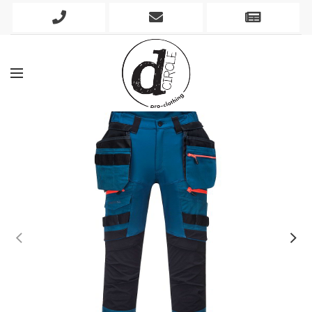
Phone
Mobile
Newslett
Icon
Icon
Icon