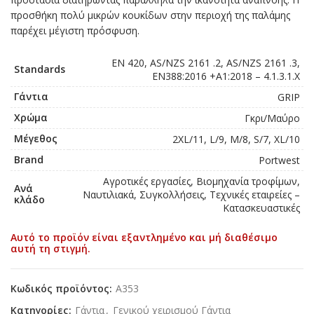
προσθήκη πολύ μικρών κουκίδων στην περιοχή της παλάμης
παρέχει μέγιστη πρόσφυση.
EN 420, AS/NZS 2161 .2, AS/NZS 2161 .3,
Standards
EN388:2016 +A1:2018 – 4.1.3.1.X
Γάντια
GRIP
Χρώμα
Γκρι/Μαύρο
Μέγεθος
2XL/11, L/9, M/8, S/7, XL/10
Brand
Portwest
Αγροτικές εργασίες, Βιομηχανία τροφίμων,
Ανά
Ναυτιλιακά, Συγκολλήσεις, Τεχνικές εταιρείες –
κλάδο
Κατασκευαστικές
Αυτό το προϊόν είναι εξαντλημένο και μή διαθέσιμο
αυτή τη στιγμή.
Κωδικός προϊόντος:
A353
Κατηγορίες:
Γάντια
,
Γενικού χειρισμού Γάντια