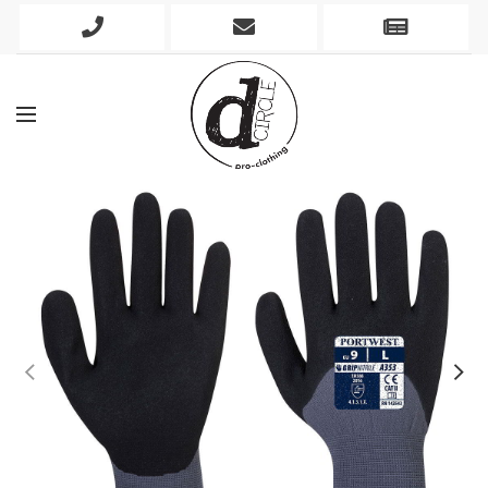
Phone
Mobile
Newslett
Icon
Icon
Icon