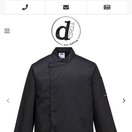
Phone
Mobile
Newslett
Icon
Icon
Icon