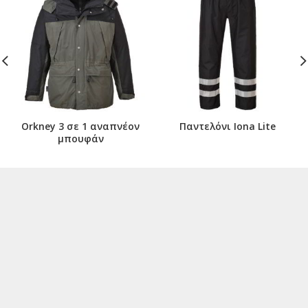
Orkney 3 σε 1 αναπνέον
Παντελόνι Iona Lite
μπουφάν