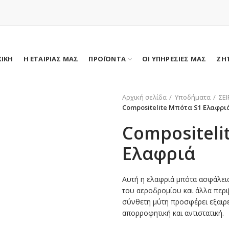
ΧΙΚΗ
Η ΕΤΑΙΡΙΑΣ ΜΑΣ
ΠΡΟΪΟΝΤΑ
ΟΙ ΥΠΗΡΕΣΙΕΣ ΜΑΣ
ΖΗ
Αρχική σελίδα
Υποδήματα
ΣΕ
Compositelite Μπότα S1 Ελαφρι
Compositeli
Ελαφριά
Αυτή η ελαφριά μπότα ασφάλεια
του αεροδρομίου και άλλα περι
σύνθετη μύτη προσφέρει εξαιρε
απορροφητική και αντιστατική.