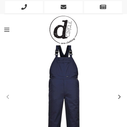
Phone
Mobile
Newslett
Icon
Icon
Icon