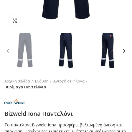
Click to enlarge
Αρχική σελίδα
Ένδυση
Αντοχή σε Φλόγα
Πυρίμαχα Παντελόνια
Bizweld Iona Παντελόνι
Το παντελόνι Bizweld Iona προσφέρει βελτιωμένη άνεση και
απόδοση. Παρέχοντας εξαιρετικές ιδιότητες συγκόλλησης αυτό