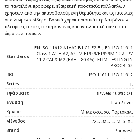
το παντελόνι προσφέρει εξαιρετική προστασία πολλαπλών
χρήσεων από την ακτινοβολούμενη θερμότητα και τις πιτσιλιές
από λιωμένο σίδερο. Βασικά χαρακτηριστικά περιλαμβάνουν
πλευρικές τσέπες τσέπη κανόνας και ανακλαστική ταινία στα
άκρα των ποδιών.
EN ISO 11612 A1+A2 B1 C1 E2 F1, EN ISO 11611
Class 1 A1 + A2, ASTM F1959/F1959M-12 ATPV
Standards
11.2 CAL/CM2 (HAF = 80.4%), ELIM TESTING IN
PROGRESS
ISO
ISO 11611, ISO 11612
Series
FR
Υφάσματα
BizWeld 100%COT
Ένδυση
Παντελόνια
Χρώμα
Μπλε σκούρο, Πορτοκαλί
Μέγεθος
2XL, 3XL, L, M, S, XL
Brand
Portwest