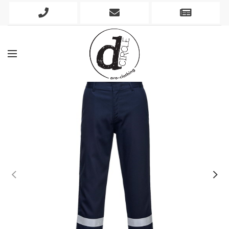
Phone
Mobile
Newslett
Icon
Icon
Icon