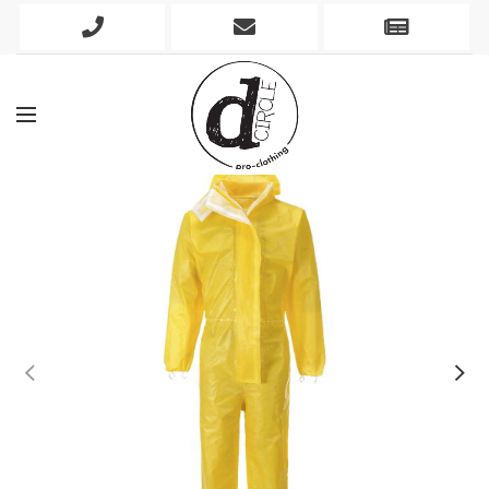
Phone
Mobile
Newslett
Icon
Icon
Icon