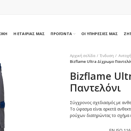
ΧΙΚΗ
Η ΕΤΑΙΡΙΑΣ ΜΑΣ
ΠΡΟΪΟΝΤΑ
ΟΙ ΥΠΗΡΕΣΙΕΣ ΜΑΣ
ΖΗ
Αρχική σελίδα
Ένδυση
Αντοχή
Bizflame Ultra Δίχρωμο Παντελό
Bizflame Ul
Παντελόνι
Σύγχρονος σχεδιασμός με ανθε
Το ύφασμα είναι αρκετά ανθεκτι
ρούχων διατηρώντας το σχήμα κ
EN ISO 116