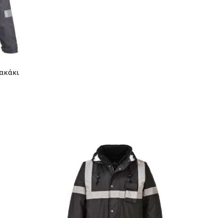
Σακάκι