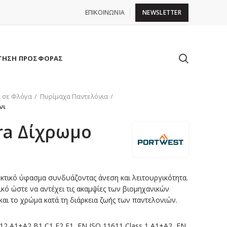
ΕΠΙΚΟΙΝΩΝΙΑ
NEWSLETTER
ΤΗΣΗ ΠΡΟΣΦΟΡΑΣ
 σε Φλόγα
Πυρίμαχα Παντελόνια
νι
tra Δίχρωμο
κτικό ύφασμα συνδυάζοντας άνεση και λειτουργικότητα.
κό ώστε να αντέχει τις ακαμψίες των βιομηχανικών
αι το χρώμα κατά τη διάρκεια ζωής των παντελονιών.
12 A1+A2 B1 C1 E2 F1, EN ISO 11611 Class 1 A1+A2, EN