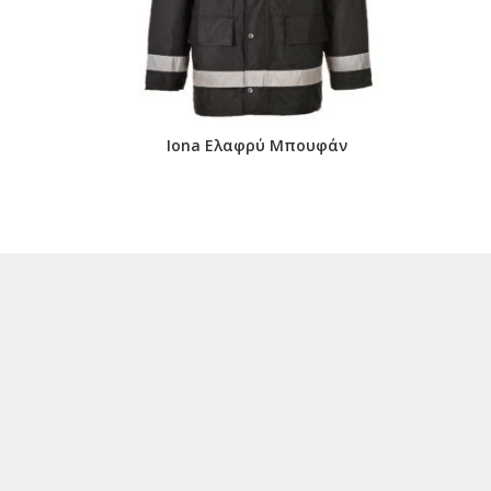
Iona Ελαφρύ Μπουφάν
Elg