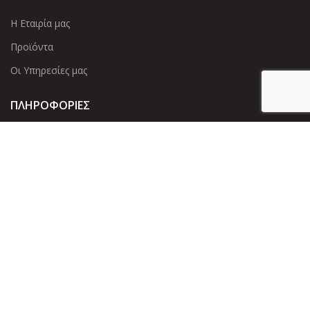
Η Εταιρία μας
Προϊόντα
Οι Υπηρεσίες μας
ΠΛΗΡΟΦΟΡΙΕΣ
Πολιτική Απορρήτου
Cookies
Επικοινωνία
ΕΠΙΚΟΙΝΩΝΊΑ
Άντερσεν 12, Αθήνα 115 25
+30 210 2 207 853
info@dcircle.gr