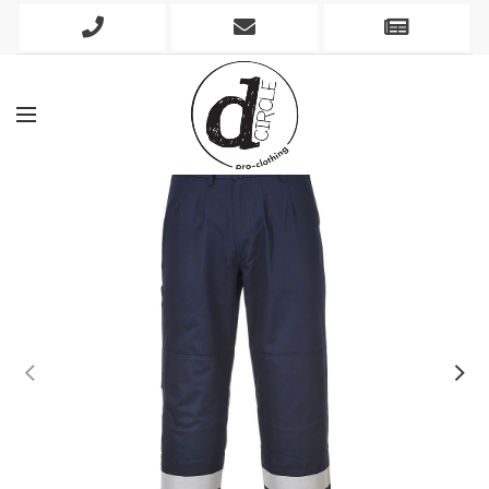
Phone
Mobile
Newslett
Icon
Icon
Icon