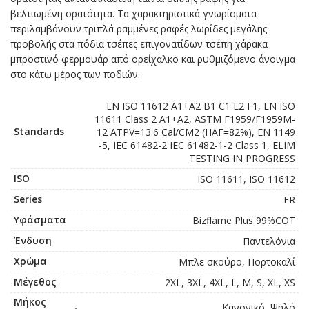
βελτιωμένη ορατότητα. Τα χαρακτηριστικά γνωρίσματα
περιλαμβάνουν τριπλά ραμμένες ραφές λωρίδες μεγάλης
προβολής στα πόδια τσέπες επιγονατίδων τσέπη χάρακα
μπροστινό φερμουάρ από ορείχαλκο και ρυθμιζόμενο άνοιγμα
στο κάτω μέρος των ποδιών.
EN ISO 11612 A1+A2 B1 C1 E2 F1, EN ISO
11611 Class 2 A1+A2, ASTM F1959/F1959M-
Standards
12 ATPV=13.6 Cal/CM2 (HAF=82%), EN 1149
-5, IEC 61482-2 IEC 61482-1-2 Class 1, ELIM
TESTING IN PROGRESS
ISO
ISO 11611, ISO 11612
Series
FR
Υφάσματα
Bizflame Plus 99%COT
Ένδυση
Παντελόνια
Χρώμα
Μπλε σκούρο, Πορτοκαλί
Μέγεθος
2XL, 3XL, 4XL, L, M, S, XL, XS
Μήκος
Κανονικό, Ψηλό