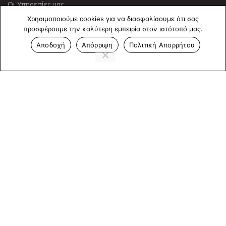
Οι Υπηρεσίες μας
Χρησιμοποιούμε cookies για να διασφαλίσουμε ότι σας
ΠΛΗΡΟΦΟΡΙΕΣ
προσφέρουμε την καλύτερη εμπειρία στον ιστότοπό μας.
Αποδοχή
Απόρριψη
Πολιτική Απορρήτου
Πολιτική Απορρήτου
Cookies
Επικοινωνία
ΕΠΙΚΟΙΝΩΝΊΑ
Άντερσεν 12, Αθήνα 115 25
+30 210 2 207 853
info@dcircle.gr
Copyright © 2022 Dcircle. All Rights Reserved.
Web Design &
development by web-idea.gr