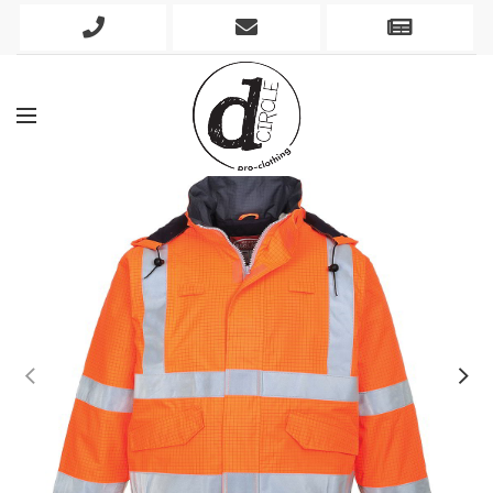
Phone
Mobile
Newslett
Icon
Icon
Icon