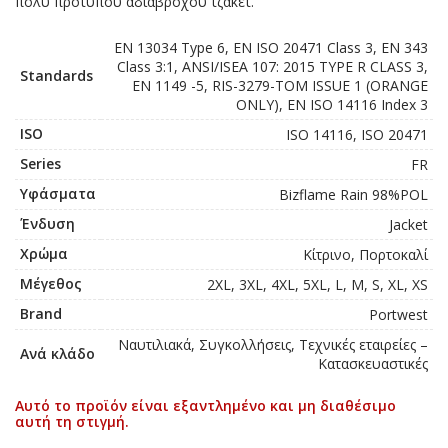
πολυ πρότυπου αδιάβροχου τζάκετ.
EN 13034 Type 6, EN ISO 20471 Class 3, EN 343
Class 3:1, ANSI/ISEA 107: 2015 TYPE R CLASS 3,
Standards
EN 1149 -5, RIS-3279-TOM ISSUE 1 (ORANGE
ONLY), EN ISO 14116 Index 3
ISO
ISO 14116, ISO 20471
Series
FR
Υφάσματα
Bizflame Rain 98%POL
Ένδυση
Jacket
Χρώμα
Κίτρινο, Πορτοκαλί
Μέγεθος
2XL, 3XL, 4XL, 5XL, L, M, S, XL, XS
Brand
Portwest
Ναυτιλιακά, Συγκολλήσεις, Τεχνικές εταιρείες –
Ανά κλάδο
Κατασκευαστικές
Αυτό το προϊόν είναι εξαντλημένο και μη διαθέσιμο
αυτή τη στιγμή.