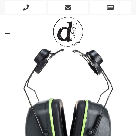
Phone
Mobile
Newslett
Icon
Icon
Icon