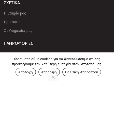
ΣΧΕΤΙΚΑ
Η Εταιρία μας
Προϊόντα
Οι Υπηρεσίες μας
ΠΛΗΡΟΦΟΡΙΕΣ
Πολιτική Απορρήτου
Χρησιμοποιούμε cookies για να διασφαλίσουμε ότι σας
Cookies
προσφέρουμε την καλύτερη εμπειρία στον ιστότοπό μας.
Επικοινωνία
Αποδοχή
Απόρριψη
Πολιτική Απορρήτου
ΕΠΙΚΟΙΝΩΝΊΑ
Άντερσεν 12, Αθήνα 115 25
+30 210 2 207 853
info@dcircle.gr