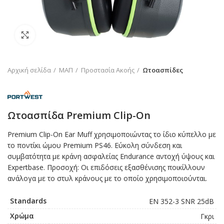
Click to enlarge
Αρχική σελίδα
ΜΑΠ
Προστασία Ακοής
Ωτοασπίδες
Ωτοασπίδα Premium Clip-On
Premium Clip-On Ear Muff χρησιμοποιώντας το ίδιο κύπελλο με
το ποντίκι ώμου Premium PS46. Εύκολη σύνδεση και
συμβατότητα με κράνη ασφαλείας Endurance αντοχή ύψους και
Expertbase. Προσοχή: Οι επιδόσεις εξασθένισης ποικίλλουν
ανάλογα με το στυλ κράνους με το οποίο χρησιμοποιούνται.
Standards
EN 352-3 SNR 25dB
Χρώμα
Γκρι