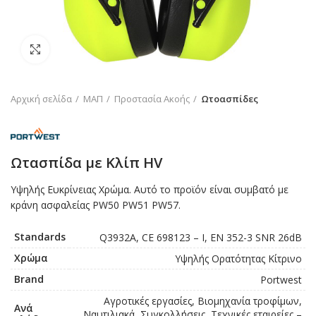
Click to enlarge
Αρχική σελίδα
ΜΑΠ
Προστασία Ακοής
Ωτοασπίδες
Ωτασπίδα με Κλίπ HV
Υψηλής Ευκρίνειας Χρώμα. Αυτό το προϊόν είναι συμβατό με
κράνη ασφαλείας PW50 PW51 PW57.
Standards
Q3932A, CE 698123 – I, EN 352-3 SNR 26dB
Χρώμα
Υψηλής Ορατότητας Κίτρινο
Brand
Portwest
Αγροτικές εργασίες, Βιομηχανία τροφίμων,
Ανά
Ναυτιλιακά, Συγκολλήσεις, Τεχνικές εταιρείες –