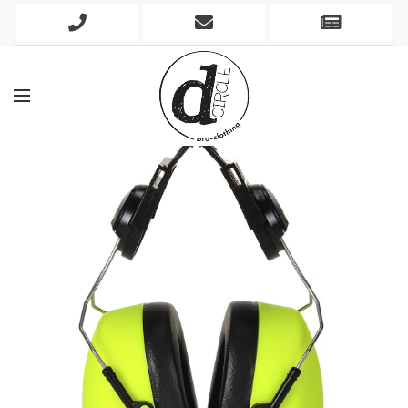
Phone
Mobile
Newslett
Icon
Icon
Icon