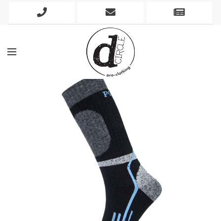
Phone
Mobile
Newslett
Icon
Icon
Icon