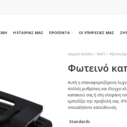
ΧΙΚΗ
Η ΕΤΑΙΡΙΑΣ ΜΑΣ
ΠΡΟΪΟΝΤΑ
ΟΙ ΥΠΗΡΕΣΙΕΣ ΜΑΣ
ΖΗ
Αρχική σελίδα
ΜΑΠ
Αξεσουάρ
Φωτεινό κα
Αυτή η επαναφορτιζόμενη λυχν
πολλές ρυθμίσεις και έλεγχο κ
καπακιού σας ή στη στεφάνη το
εμποδίζει την προβολή σας. IP
οποιαδήποτε κατεύθυνση.
Standards