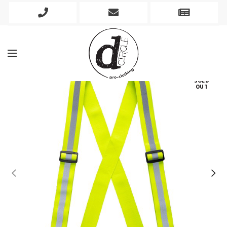
Phone
Mobile
Newslett
Icon
Icon
Icon
SOLD
OUT