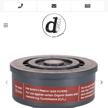
Phone
Mobile
Newslett
Icon
Icon
Icon