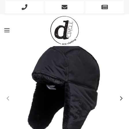
Phone
Mobile
Newslett
Icon
Icon
Icon