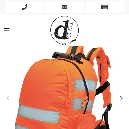
Phone
Mobile
Newslett
Icon
Icon
Icon