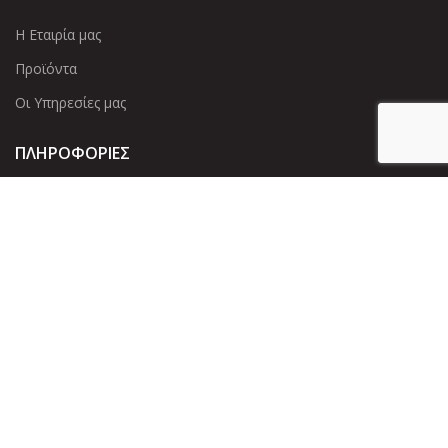
Η Εταιρία μας
Προϊόντα
Οι Υπηρεσίες μας
ΠΛΗΡΟΦΟΡΙΕΣ
Πολιτική Απορρήτου
Cookies
Επικοινωνία
ΕΠΙΚΟΙΝΩΝΊΑ
Άντερσεν 12, Αθήνα 115 25
+30 210 2 207 853
info@dcircle.gr