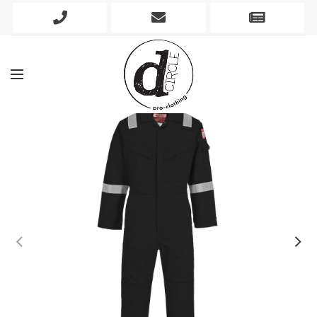
Phone
Mobile
Newslett
Icon
Icon
Icon