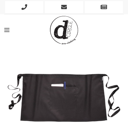
Phone
Mobile
Newslett
Icon
Icon
Icon