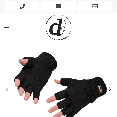
Phone
Mobile
Newslett
Icon
Icon
Icon