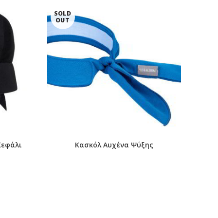
SOLD
OUT
Κεφάλι
Κασκόλ Αυχένα Ψύξης
Καπέ