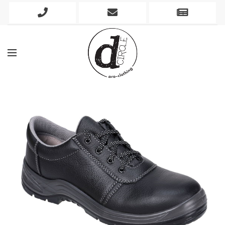
Phone
Mobile
Newslett
Icon
Icon
Icon