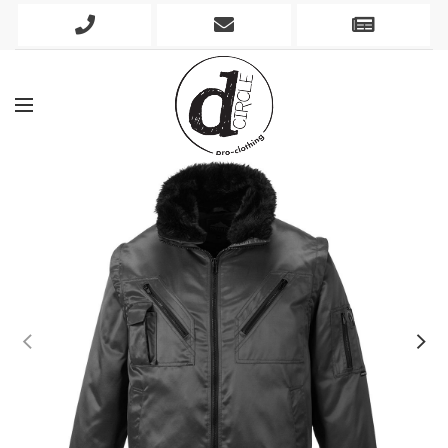
Phone
Mobile
Newslett
Icon
Icon
Icon