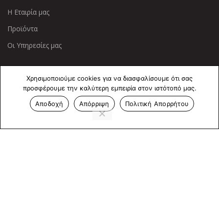
Η Εταιρία μας
Προϊόντα
Οι Υπηρεσίες μας
ΠΛΗΡΟΦΟΡΙΕΣ
Χρησιμοποιούμε cookies για να διασφαλίσουμε ότι σας
προσφέρουμε την καλύτερη εμπειρία στον ιστότοπό μας.
Πολιτική Απορρήτου
Αποδοχή
Απόρριψη
Πολιτική Απορρήτου
Cookies
Επικοινωνία
ΕΠΙΚΟΙΝΩΝΊΑ
Άντερσεν 12, Αθήνα 115 25
+30 210 2 207 853
info@dcircle.gr