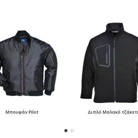
ομική βιομηχανία (μόνο πορτοκαλί)
θήκευση
Μπουφάν Pilot
Διπλό Μαλακό τζάκετ(