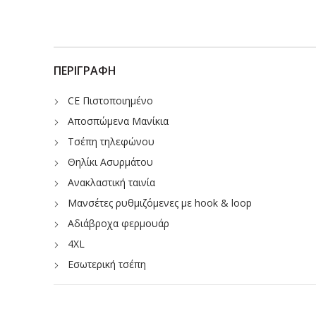
ΠΕΡΙΓΡΑΦΉ
CE Πιστοποιημένο
Αποσπώμενα Μανίκια
Τσέπη τηλεφώνου
Θηλίκι Ασυρμάτου
Ανακλαστική ταινία
Μανσέτες ρυθμιζόμενες με hook & loop
Αδιάβροχα φερμουάρ
4XL
Εσωτερική τσέπη
4 τσέπες
Επένδυση micro polar Φλις και συνδεδεμένη με softsh