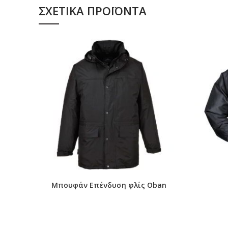
Συμμορφώνεται με το RIS 3279-TOM για τη σιδηροδρ
ΣΧΕΤΙΚΆ ΠΡΟΪΌΝΤΑ
Δύο πλευρών τσέπες με φερμουάρ για ασφαλή απο
Texpel Splash
Πιστοποιείται μετά από 50x πλύσεις
Τσέπες στο στήθος με φερμουάρ
Μπουφάν Επένδυση φλίς Oban