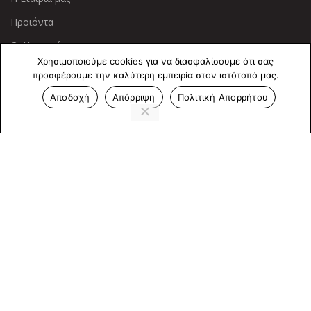
Προϊόντα
Οι Υπηρεσίες μας
Χρησιμοποιούμε cookies για να διασφαλίσουμε ότι σας
προσφέρουμε την καλύτερη εμπειρία στον ιστότοπό μας.
ΠΛΗΡΟΦΟΡΙΕΣ
Αποδοχή
Απόρριψη
Πολιτική Απορρήτου
Πολιτική Απορρήτου
Cookies
Επικοινωνία
ΕΠΙΚΟΙΝΩΝΊΑ
Άντερσεν 12, Αθήνα 115 25
+30 210 2 207 853
info@dcircle.gr