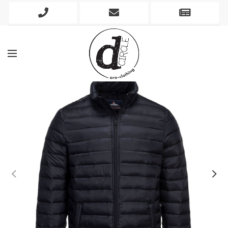
Phone
Mobile
Newslett
Icon
Icon
Icon