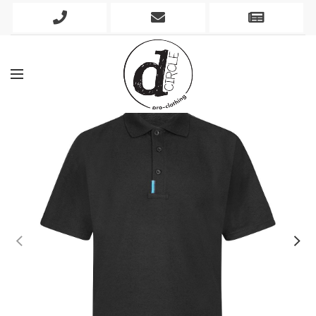
Phone
Mobile
Newslett
Icon
Icon
Icon