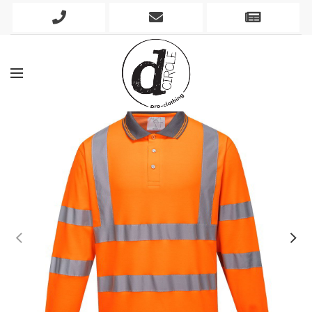
Phone
Mobile
Newslett
Icon
Icon
Icon