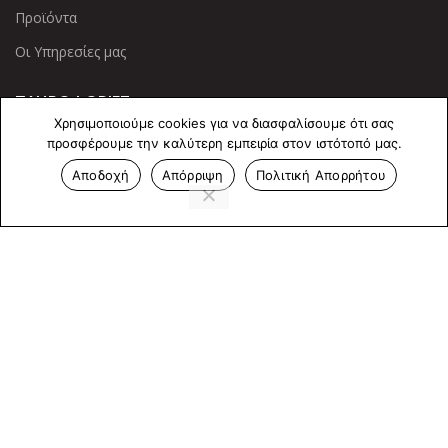
Προϊόντα
Οι Υπηρεσίες μας
ΠΛΗΡΟΦΟΡΙΕΣ
Χρησιμοποιούμε cookies για να διασφαλίσουμε ότι σας
Πολιτική Απορρήτου
προσφέρουμε την καλύτερη εμπειρία στον ιστότοπό μας.
Αποδοχή
Απόρριψη
Πολιτική Απορρήτου
Cookies
Επικοινωνία
ΕΠΙΚΟΙΝΩΝΊΑ
Άντερσεν 12, Αθήνα 115 25
+30 210 2 207 853
info@dcircle.gr
Copyright © 2022 Dcircle. All Rights Reserved.
Web Design &