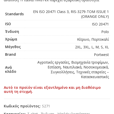
EN ISO 20471 Class 3, RIS-3279-TOM ISSUE 1
Standards
(ORANGE ONLY)
ISO
ISO 20471
Ένδυση
Polo
Χρώμα
Κίτρινο, Πορτοκαλί
Μέγεθος
2XL, 3XL, L, M, S, XL
Brand
Portwest
Αγροτικές εργασίες, Βιομηχανία τροφίμων,
Εστίαση, Ναυτιλιακά, Νοσοκομειακά,
Ανά
κλάδο
Συγκολλήσεις, Τεχνικές εταιρείες –
Κατασκευαστικές
Αυτό το προϊόν είναι εξαντλημένο και μη διαθέσιμο
αυτή τη στιγμή.
Κωδικός προϊόντος:
S271
Κατηγορίες:
T-shirt
,
Ένδυση
,
Υψηλής Ορατότητας