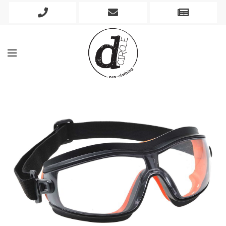
Phone
Mobile
Newslett
Icon
Icon
Icon