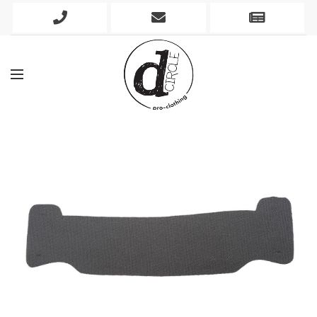
Phone
Mobile
Newslett
Icon
Icon
Icon