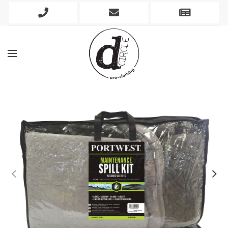
Phone
Mobile
Newslett
Icon
Icon
Icon