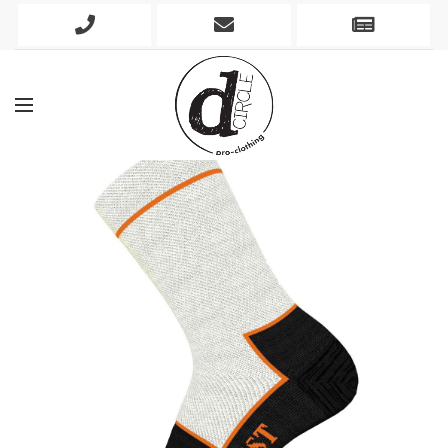
Phone
Mobile
Newslett
Icon
Icon
Icon