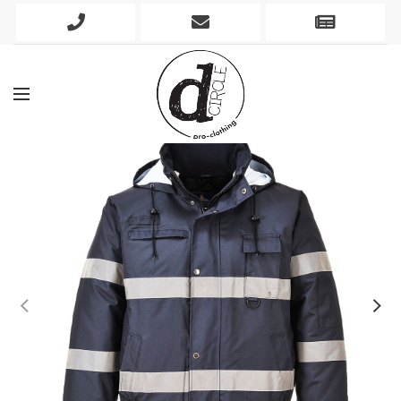
Phone
Mobile
Newslett
Icon
Icon
Icon