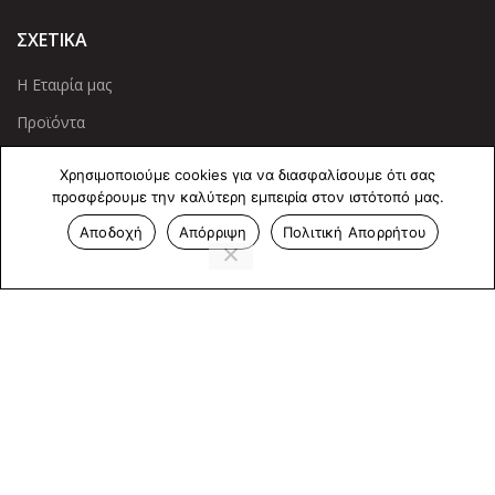
ΣΧΕΤΙΚΑ
Η Εταιρία μας
Προϊόντα
Οι Υπηρεσίες μας
Χρησιμοποιούμε cookies για να διασφαλίσουμε ότι σας
προσφέρουμε την καλύτερη εμπειρία στον ιστότοπό μας.
ΠΛΗΡΟΦΟΡΙΕΣ
Αποδοχή
Απόρριψη
Πολιτική Απορρήτου
Πολιτική Απορρήτου
Cookies
Επικοινωνία
ΕΠΙΚΟΙΝΩΝΊΑ
Άντερσεν 12, Αθήνα 115 25
+30 210 2 207 853