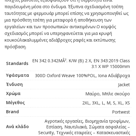
παγιδευμένη μέσα στο ένδυμα. Έξυπνα σχεδιασμένη τσέπη
ταυτότητας με φερμουάρ μπορεί επίσης να χρησιμοποιηθεί ως
μια πρόσθετη τσέπη για μεταφορά ή αποθήκευση των
εργαλείων και των προσωπικών αντικειμένων.Ο κομψός
σχεδιασμός μπορεί να υπερηφανεύεται για μια κρυφή
κουκούλακαλυμμένες αδιάβροχες ραφές και εκτύπωσης
πρόσβαση.
EN 342 0.342MÂ². K/W (B) 2 X, EN 343:2019 Class
Standards
3:1 X WP 15000mm
Υφάσματα
300D Oxford Weave 100%POL, Iona Αδιάβροχα
Ένδυση
Jacket
Χρώμα
Μαύρο, Μπλε σκούρο
Μέγεθος
2XL, 3XL, L, M, S, XL, XS
Brand
Portwest
Αγροτικές εργασίες, Βιομηχανία τροφίμων,
Ανά κλάδο
Εστίαση, Ναυτιλιακά, Σώματα ασφαλείας –
Security, Τεχνικές εταιρείες – Κατασκευαστικές