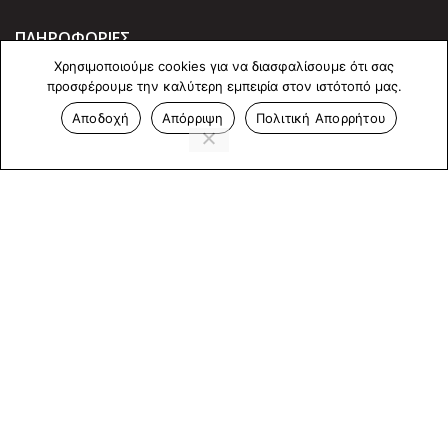
ΠΛΗΡΟΦΟΡΙΕΣ
Χρησιμοποιούμε cookies για να διασφαλίσουμε ότι σας
Πολιτική Απορρήτου
προσφέρουμε την καλύτερη εμπειρία στον ιστότοπό μας.
Cookies
Αποδοχή
Απόρριψη
Πολιτική Απορρήτου
Επικοινωνία
ΕΠΙΚΟΙΝΩΝΊΑ
Άντερσεν 12, Αθήνα 115 25
+30 210 2 207 853
info@dcircle.gr
Copyright © 2022 Dcircle. All Rights Reserved.
Web Design &
development by web-idea.gr
Αριθμός Γ.Ε.ΜΗ
: 143600901000