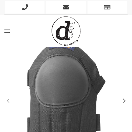
Phone
Mobile
Newslett
Icon
Icon
Icon