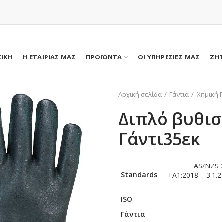
ΧΙΚΗ
Η ΕΤΑΙΡΙΑΣ ΜΑΣ
ΠΡΟΪΟΝΤΑ
ΟΙ ΥΠΗΡΕΣΙΕΣ ΜΑΣ
ΖΗ
Αρχική σελίδα
Γάντια
Χημική 
Διπλό βυθισ
Γάντι35εκ
AS/NZS 2
Standards
+A1:2018 – 3.1.2
ISO
Γάντια