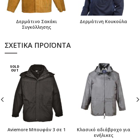
Δερμάτινο Σακάκι
Δερμάτινη Κουκούλα
Συγκόλλησης
ΣΧΕΤΙΚΆ ΠΡΟΪΌΝΤΑ
SOLD
OUT
Aviemore Μπουφάν 3 σε 1
Kλασικό αδιάβροχο για
ενήλικες