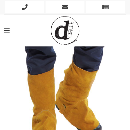
Phone
Mobile
Newslett
Icon
Icon
Icon