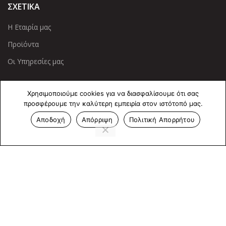
ΣΧΕΤΙΚΑ
Η Εταιρία μας
Προϊόντα
Οι Υπηρεσίες μας
ΠΛΗΡΟΦΟΡΙΕΣ
Χρησιμοποιούμε cookies για να διασφαλίσουμε ότι σας
προσφέρουμε την καλύτερη εμπειρία στον ιστότοπό μας.
Πολιτική Απορρήτου
Αποδοχή
Απόρριψη
Πολιτική Απορρήτου
Cookies
Επικοινωνία
ΕΠΙΚΟΙΝΩΝΊΑ
Άντερσεν 12, Αθήνα 115 25
+30 210 2 207 853
info@dcircle.gr