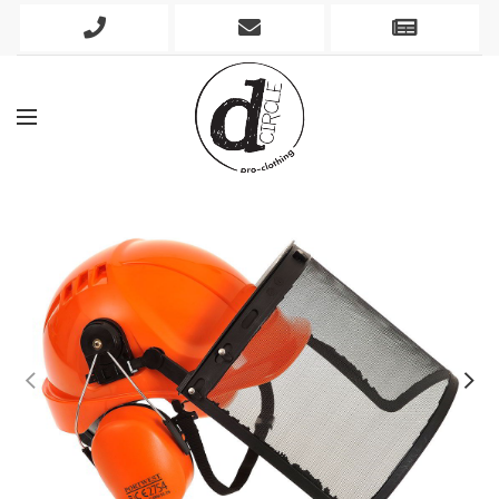
Phone
Mobile
Newslett
Icon
Icon
Icon