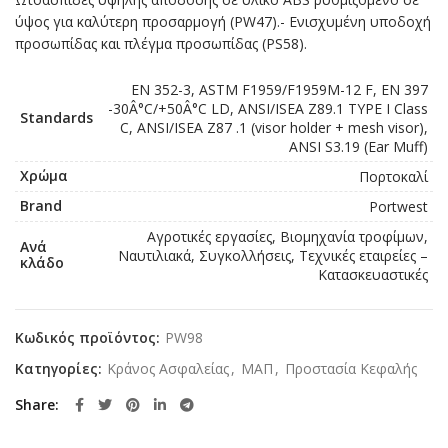
ύψος για καλύτερη προσαρμογή (PW47).- Ενισχυμένη υποδοχή
προσωπίδας και πλέγμα προσωπίδας (PS58).
EN 352-3, ASTM F1959/F1959M-12 F, EN 397
-30Â°C/+50Â°C LD, ANSI/ISEA Z89.1 TYPE I Class
Standards
C, ANSI/ISEA Z87 .1 (visor holder + mesh visor),
ANSI S3.19 (Ear Muff)
Χρώμα
Πορτοκαλί
Brand
Portwest
Αγροτικές εργασίες, Βιομηχανία τροφίμων,
Ανά
Ναυτιλιακά, Συγκολλήσεις, Τεχνικές εταιρείες –
κλάδο
Κατασκευαστικές
Κωδικός προϊόντος:
PW98
Κατηγορίες:
Κράνος Ασφαλείας
,
ΜΑΠ
,
Προστασία Κεφαλής
Share