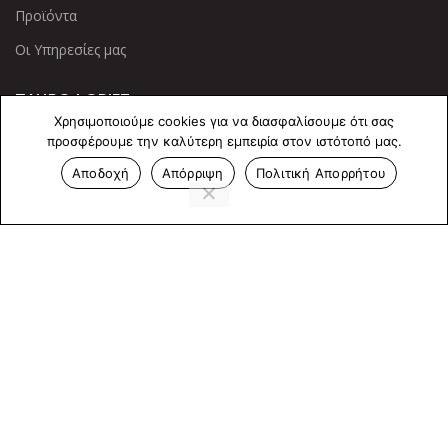
Προϊόντα
Οι Υπηρεσίες μας
ΠΛΗΡΟΦΟΡΙΕΣ
Χρησιμοποιούμε cookies για να διασφαλίσουμε ότι σας
Πολιτική Απορρήτου
προσφέρουμε την καλύτερη εμπειρία στον ιστότοπό μας.
Αποδοχή
Απόρριψη
Πολιτική Απορρήτου
Cookies
Επικοινωνία
ΕΠΙΚΟΙΝΩΝΊΑ
Άντερσεν 12, Αθήνα 115 25
+30 210 2 207 853
info@dcircle.gr
Copyright © 2022 Dcircle. All Rights Reserved.
Web Design &