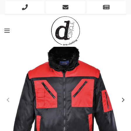
Phone
Mobile
Newslett
Icon
Icon
Icon