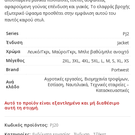
αφαιρούμενη γούνας επένδυση και γιακάς. Το ελαφράς βροχής
εξωτερικό ύφασμα προσθέτει στην εμφάνιση αυτού του
παντός καιρού στυλ.
Series
PJ2
Ένδυση
Jacket
Χρώμα
Λευκό/Γκρι, Μαύρο/Γκρι, Μπλε βαθύ/μπλε ανοιχτό
Μέγεθος
2XL, 3XL, 4XL, 5XL, L, M, S, XL, XS
Brand
Portwest
Αγροτικές εργασίες, Βιομηχανία τροφίμων,
Ανά
Εστίαση, Ναυτιλιακά, Τεχνικές εταιρείες –
κλάδο
Κατασκευαστικές
Αυτό το προϊόν είναι εξαντλημένο και μή διαθέσιμο
αυτή τη στιγμή.
Κωδικός προϊόντος:
PJ20
Κατηγορίες:
Ενδύματα εργασίας
,
Ένδυση
,
Τζάκετ