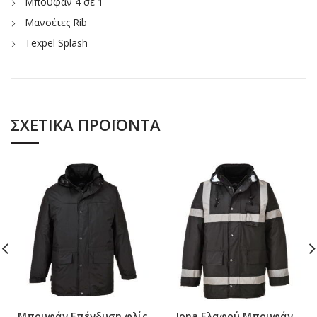
Μπουφάν 4 σε 1
Μανσέτες Rib
Texpel Splash
ΣΧΕΤΙΚΆ ΠΡΟΪΌΝΤΑ
Μπουφάν Επένδυση φλίς
Iona Ελαφρύ Μπουφάν