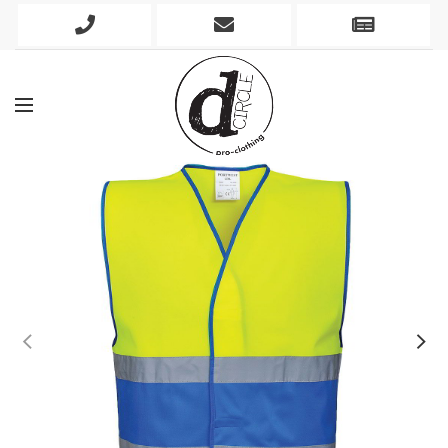
Phone
Mobile
Newslett
Icon
Icon
Icon