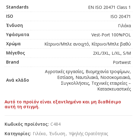
Standards
EN ISO 20471 Class 1
ISO
ISO 20471
Ένδυση
Γιλέκα
Υφάσματα
Vest-Port 100%POL
Χρώμα
Κίτρινο/Μπλε ανοιχτό, Κίτρινο/Μπλε βαθύ
Μέγεθος
2XL/3XL, L/XL, S/M
Brand
Portwest
Αγροτικές εργασίες, Βιομηχανία τροφίμων,
Εστίαση, Ναυτιλιακά, Νοσοκομειακά,
Ανά κλάδο
Συγκολλήσεις, Τεχνικές εταιρείες –
Κατασκευαστικές
Αυτό το προϊόν είναι εξαντλημένο και μη διαθέσιμο
αυτή τη στιγμή.
Κωδικός προϊόντος:
C484
Κατηγορίες:
Γιλέκα
,
Ένδυση
,
Υψηλής Ορατότητας