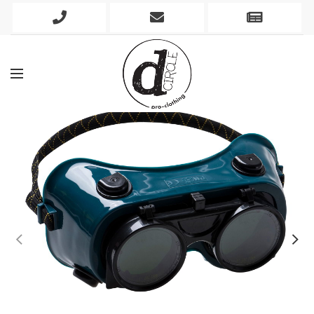
Phone
Mobile
Newslett
Icon
Icon
Icon