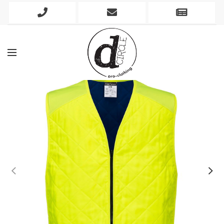
Phone
Mobile
Newslett
Icon
Icon
Icon