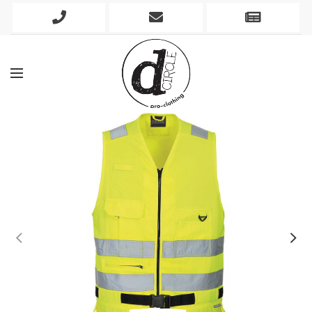
Phone
Mobile
Newslett
Icon
Icon
Icon