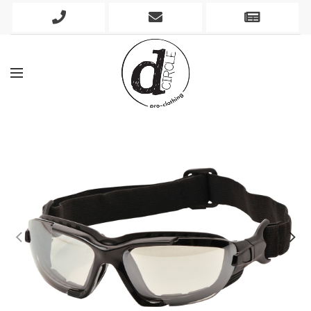
Phone
Mobile
Newslett
Icon
Icon
Icon