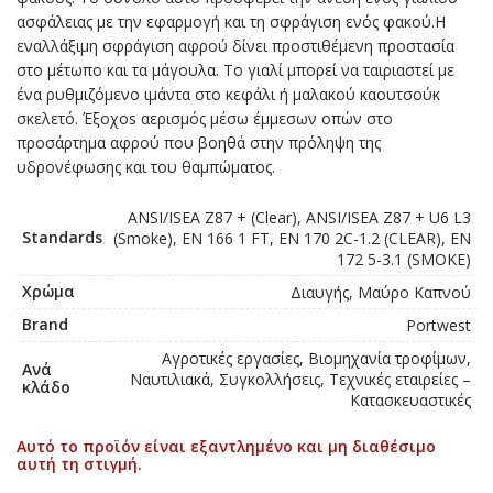
ασφάλειας με την εφαρμογή και τη σφράγιση ενός φακού.Η
εναλλάξιμη σφράγιση αφρού δίνει προστιθέμενη προστασία
στο μέτωπο και τα μάγουλα. Το γιαλί μπορεί να ταιριαστεί με
ένα ρυθμιζόμενο ιμάντα στο κεφάλι ή μαλακού καουτσούκ
σκελετό. Έξοχοs αερισμός μέσω έμμεσων οπών στο
προσάρτημα αφρού που βοηθά στην πρόληψη της
υδρονέφωσης και του θαμπώματος.
ANSI/ISEA Z87 + (Clear), ANSI/ISEA Z87 + U6 L3
Standards
(Smoke), EN 166 1 FT, EN 170 2C-1.2 (CLEAR), EN
172 5-3.1 (SMOKE)
Χρώμα
Διαυγής, Μαύρο Καπνού
Brand
Portwest
Αγροτικές εργασίες, Βιομηχανία τροφίμων,
Ανά
Ναυτιλιακά, Συγκολλήσεις, Τεχνικές εταιρείες –
κλάδο
Κατασκευαστικές
Αυτό το προϊόν είναι εξαντλημένο και μη διαθέσιμο
αυτή τη στιγμή.