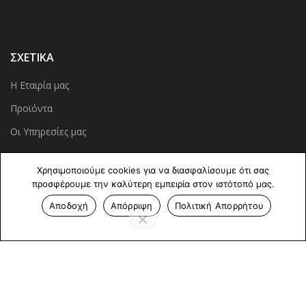
ΣΧΕΤΙΚΑ
Η Εταιρία μας
Προϊόντα
Οι Υπηρεσίες μας
ΠΛΗΡΟΦΟΡΙΕΣ
Χρησιμοποιούμε cookies για να διασφαλίσουμε ότι σας
προσφέρουμε την καλύτερη εμπειρία στον ιστότοπό μας.
Πολιτική Απορρήτου
Αποδοχή
Απόρριψη
Πολιτική Απορρήτου
Cookies
Επικοινωνία
ΕΠΙΚΟΙΝΩΝΊΑ
Άντερσεν 12, Αθήνα 115 25